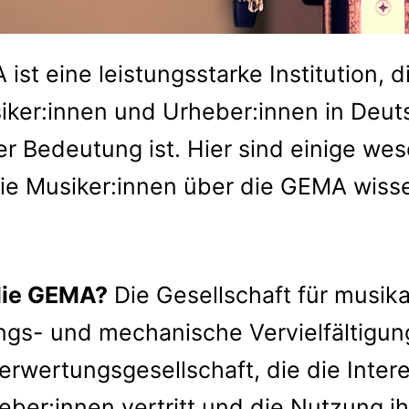
ist eine leistungsstarke Institution, di
siker:innen und Urheber:innen in Deut
r Bedeutung ist. Hier sind einige wes
 die Musiker:innen über die GEMA wiss
die GEMA?
Die Gesellschaft für musika
ngs- und mechanische Vervielfältigun
Verwertungsgesellschaft, die die Inte
ber:innen vertritt und die Nutzung ih