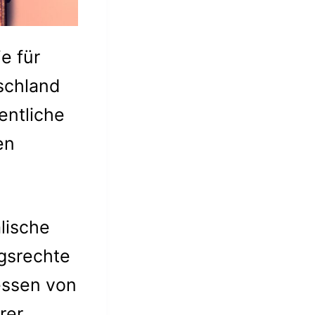
e für
schland
entliche
en
lische
gsrechte
ressen von
rer