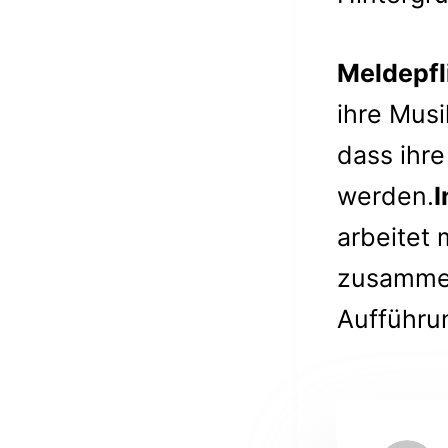
Meldepfl
ihre Mus
dass ihr
werden.
I
arbeitet
zusammen
Aufführu