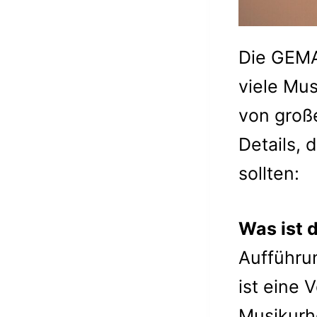
Die GEMA 
viele Mu
von große
Details,
sollten:
Was ist 
Aufführu
ist eine 
Musikurhe