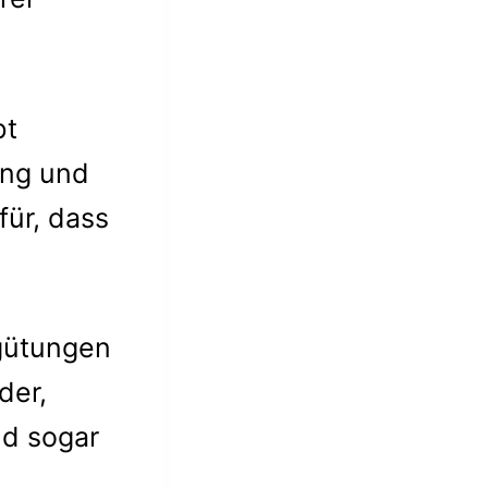
bt
ung und
für, dass
rgütungen
der,
nd sogar