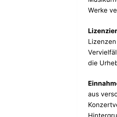
Werke ve
Lizenzie
Lizenzen 
Vervielfä
die Urheb
Einnahm
aus vers
Konzertv
Hintergr