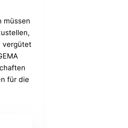
en müssen
ustellen,
 vergütet
GEMA
schaften
n für die
.