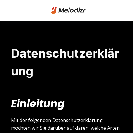
S
k
i
p
t
o
Datenschutzerklär
c
o
ung
n
t
e
n
Einleitung
t
Mit der folgenden Datenschutzerklärung
möchten wir Sie darüber aufklären, welche Arten