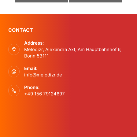
e
n
CONTACT
t
Address:
Melodizr, Alexandra Axt, Am Hauptbahnhof 6,
N
Bonn 53111
a
Email:
info@melodizr.de
v
Phone:
i
+49 156 79124697
g
a
t