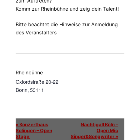
zum Auftreten?
Komm zur Rheinbühne und zeig dein Talent!
Bitte beachtet die Hinweise zur Anmeldung
des Veranstalters
Rheinbühne
Oxfordstraße 20-22
Bonn
,
53111
E
«
Konzerthaus
Nachtigall Köln –
Solingen – Open
Open Mic
v
Stage
Singer&Songwriter
»