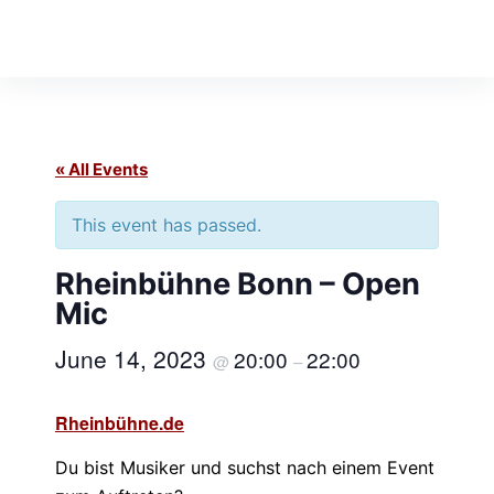
S
k
i
p
t
o
« All Events
c
This event has passed.
o
n
Rheinbühne Bonn – Open
t
Mic
e
n
June 14, 2023
20:00
22:00
@
–
t
Rheinbühne.de
Du bist Musiker und suchst nach einem Event