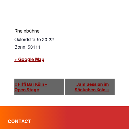
Rheinbühne
Oxfordstraße 20-22
Bonn
,
53111
+ Google Map
E
«
Fiffi Bar Köln –
Jam Session im
Open Stage
Söckchen Köln
»
v
e
n
CONTACT