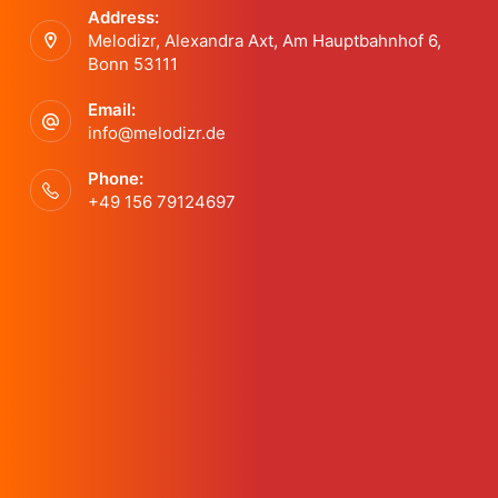
Address:
t
Melodizr, Alexandra Axt, Am Hauptbahnhof 6,
Bonn 53111
N
Email:
a
info@melodizr.de
v
Phone:
+49 156 79124697
i
g
a
t
i
o