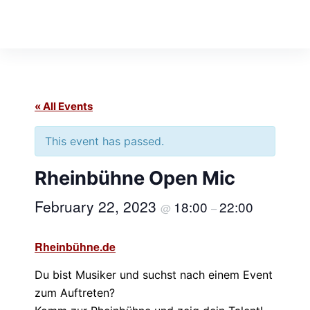
S
k
i
p
t
o
« All Events
c
This event has passed.
o
n
Rheinbühne Open Mic
t
e
February 22, 2023
18:00
22:00
@
–
n
t
Rheinbühne.de
Du bist Musiker und suchst nach einem Event
zum Auftreten?