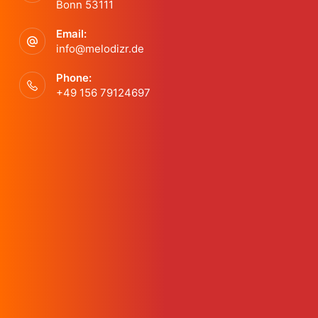
N
Bonn 53111
a
Email:
info@melodizr.de
v
Phone:
i
+49 156 79124697
g
a
t
i
o
n