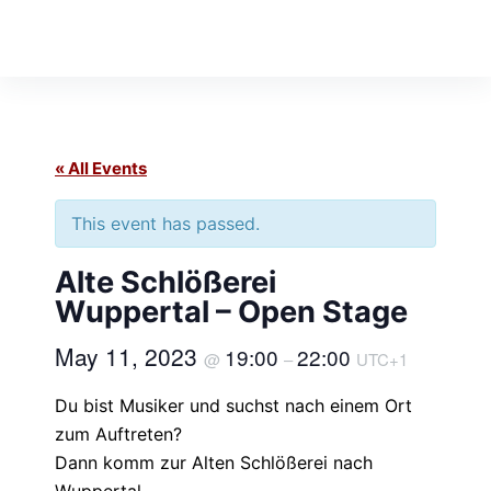
S
k
i
p
t
o
« All Events
c
This event has passed.
o
n
Alte Schlößerei
t
Wuppertal – Open Stage
e
n
May 11, 2023
19:00
22:00
@
–
UTC+1
t
Du bist Musiker und suchst nach einem Ort
zum Auftreten?
Dann komm zur Alten Schlößerei nach