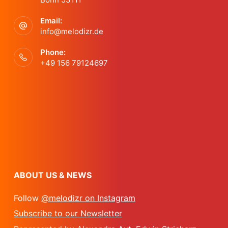
e
a
n
Email:
t
n
d
info@melodizr.de
i
Phone:
t
V
+49 156 79124697
o
s
i
n
e
w
s
ABOUT US & NEWS
N
Follow
@melodizr on Instagram
Subscribe to our Newsletter
a