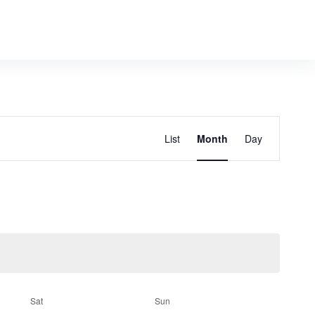
E
Find Events
List
Month
Day
v
e
n
t
V
Sat
Sun